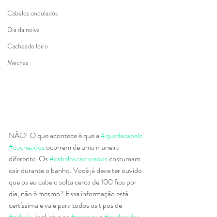
Cabelos ondulados
Dia da noiva
Cacheado loiro
Mechas
NÃO! O que acontece é que a 
#quedacabelo
#cacheados
 ocorrem de uma maneira 
diferente. Os 
#cabeloscacheados
 costumam 
cair durante o banho. Você já deve ter ouvido 
que os eu cabelo solta cerca de 100 fios por 
dia, não é mesmo? Essa informação está 
certíssima e vale para todos os tipos de 
#cabelo
, inclusive os 
#crespos
 e 
#cacheados
. 