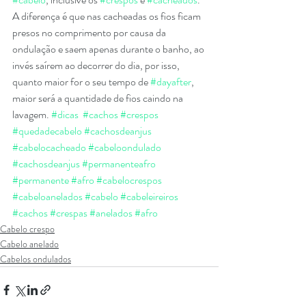
A diferença é que nas cacheadas os fios ficam 
presos no comprimento por causa da 
ondulação e saem apenas durante o banho, ao 
invés saírem ao decorrer do dia, por isso, 
quanto maior for o seu tempo de 
#dayafter
, 
maior será a quantidade de fios caindo na 
lavagem. 
#dicas
#cachos
#crespos
#quedadecabelo
#cachosdeanjus
#cabelocacheado
#cabeloondulado
#cachosdeanjus
#permanenteafro
#permanente
#afro
#cabelocrespos
#cabeloanelados
#cabelo
#cabeleireiros
#cachos
#crespas
#anelados
#afro
Cabelo crespo
Cabelo anelado
Cabelos ondulados